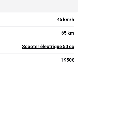
50
€
Réserver un essai gratuit
45 km/h
65 km
Scooter électrique 50 cc
1 950€