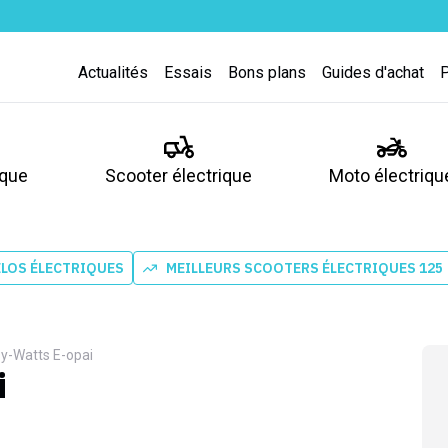
Actualités
Essais
Bons plans
Guides d'achat
ique
Scooter électrique
Moto électriqu
ÉLOS ÉLECTRIQUES
MEILLEURS SCOOTERS ÉLECTRIQUES 125
y-Watts E-opai
i