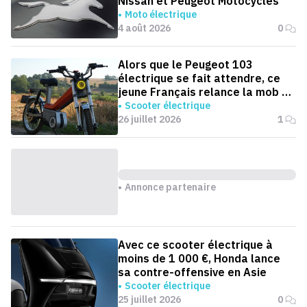
Nissan et Peugeot Motocycles
Moto électrique
4 août 2026
0
Alors que le Peugeot 103
électrique se fait attendre, ce
jeune Français relance la mob en
version électrique
Scooter électrique
26 juillet 2026
1
Annonce partenaire
Avec ce scooter électrique à
moins de 1 000 €, Honda lance
sa contre-offensive en Asie
Scooter électrique
25 juillet 2026
0