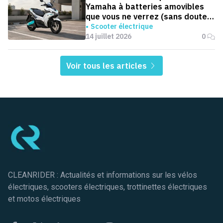
Yamaha à batteries amovibles
que vous ne verrez (sans doute)
jamais en Europe
Scooter électrique
14 juillet 2026
0
Voir tous les articles
Pied de page
CLEANRIDER : Actualités et informations sur les vélos
électriques, scooters électriques, trottinettes électriques
et motos électriques