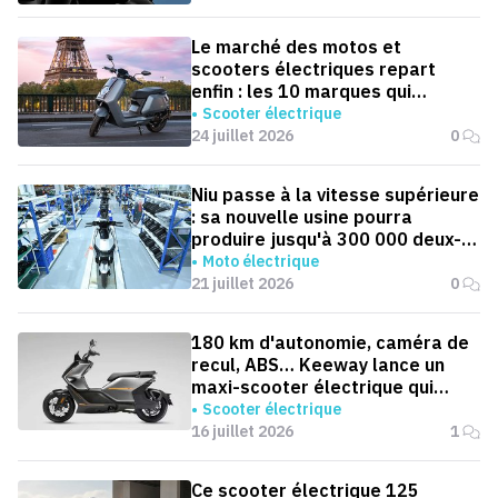
Le marché des motos et
scooters électriques repart
enfin : les 10 marques qui
dominent la France
Scooter électrique
24 juillet 2026
0
Niu passe à la vitesse supérieure
: sa nouvelle usine pourra
produire jusqu'à 300 000 deux-
roues électriques par an
Moto électrique
21 juillet 2026
0
180 km d'autonomie, caméra de
recul, ABS… Keeway lance un
maxi-scooter électrique qui
défie le BMW CE 04
Scooter électrique
16 juillet 2026
1
Ce scooter électrique 125