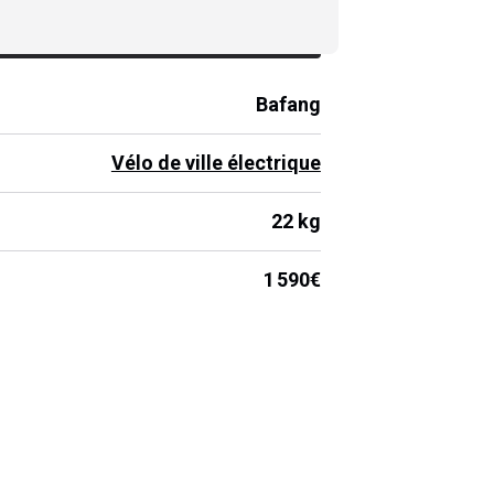
Prix de lancement :
1 590
€
Bafang
Vélo de ville électrique
22 kg
1 590€