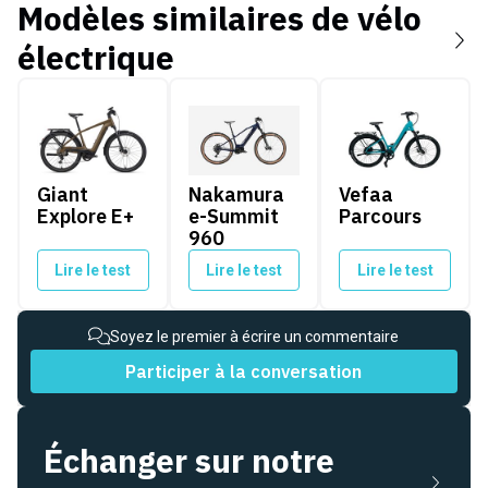
Modèles similaires de
vélo
électrique
Giant Explore E+
Nakamura e-Summit 960
Vefaa Parcours
Giant
Nakamura
Vefaa
Explore E+
e-Summit
Parcours
960
Lire le test
Lire le test
Lire le test
Soyez le premier à écrire un commentaire
Participer à la conversation
Échanger sur notre