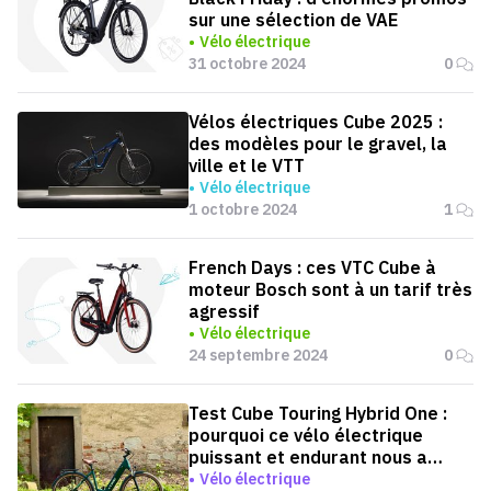
sur une sélection de VAE
Vélo électrique
31 octobre 2024
0
Vélos électriques Cube 2025 :
des modèles pour le gravel, la
ville et le VTT
Vélo électrique
1 octobre 2024
1
French Days : ces VTC Cube à
moteur Bosch sont à un tarif très
agressif
Vélo électrique
24 septembre 2024
0
Test Cube Touring Hybrid One :
pourquoi ce vélo électrique
puissant et endurant nous a
conquis
Vélo électrique