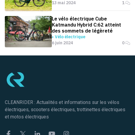
13 mai 2024
1
Le vélo électrique Cube
Katmandu Hybrid C:62 atteint
des sommets de légèreté
Vélo électrique
6 juin 2024
0
Pied de page
CLEANRIDER : Actualités et informations sur les vélos
électriques, scooters électriques, trottinettes électriques
et motos électriques
Facebook
Twitter
Linkekin
Youtube
Instagram