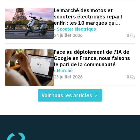
Le marché des motos et
scooters électriques repart
enfin : les 10 marques qui
dominent la France
Scooter électrique
24 juillet 2026
0
Face au déploiement de l'IA de
Google en France, nous faisons
le pari de la communauté
Marché
23 juillet 2026
0
Voir tous les articles
Pied de page