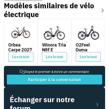
Modèles similaires de
vélo
électrique
Orbea Carpe 2027
Winora Tria N8f E
O2Feel Duma
Orbea
Winora Tria
O2Feel
Carpe 2027
N8f E
Duma
Lire le test
Lire le test
Lire le test
Soyez le premier à écrire un commentaire
Participer à la conversation
Échanger sur notre
forum