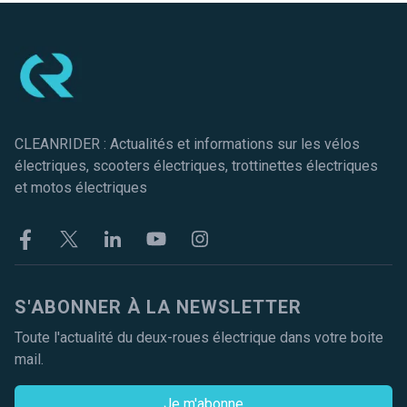
Pied de page
CLEANRIDER : Actualités et informations sur les vélos
électriques, scooters électriques, trottinettes électriques
et motos électriques
Facebook
Twitter
Linkekin
Youtube
Instagram
S'ABONNER À LA NEWSLETTER
Toute l'actualité du deux-roues électrique dans votre boite
mail.
Je m'abonne