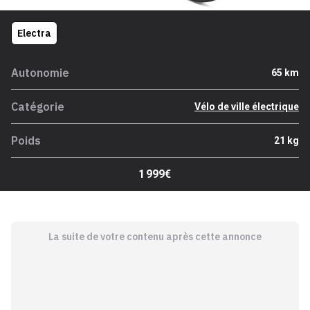
Electra
Autonomie
65 km
Catégorie
Vélo de ville électrique
Poids
21 kg
1 999€
La suite de votre contenu après cette annonce