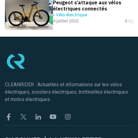
Peugeot s’attaque aux vélos
électriques connectés
Vélo électrique
4 juillet 2023
0
Pied de page
CLEANRIDER : Actualités et informations sur les vélos
électriques, scooters électriques, trottinettes électriques
et motos électriques
Facebook
Twitter
Linkekin
Youtube
Instagram