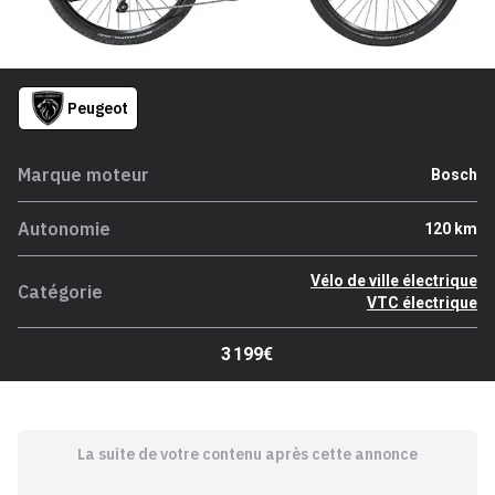
Peugeot
Marque moteur
Bosch
Autonomie
120 km
Vélo de ville électrique
Catégorie
VTC électrique
3 199€
La suite de votre contenu après cette annonce