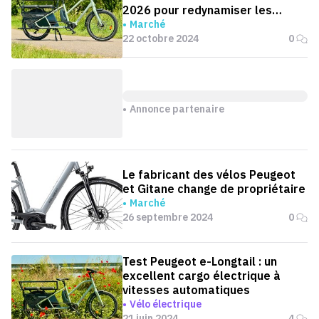
2026 pour redynamiser les
ventes
Marché
22 octobre 2024
0
Annonce partenaire
Le fabricant des vélos Peugeot
et Gitane change de propriétaire
Marché
26 septembre 2024
0
Test Peugeot e-Longtail : un
excellent cargo électrique à
vitesses automatiques
Vélo électrique
21 juin 2024
4