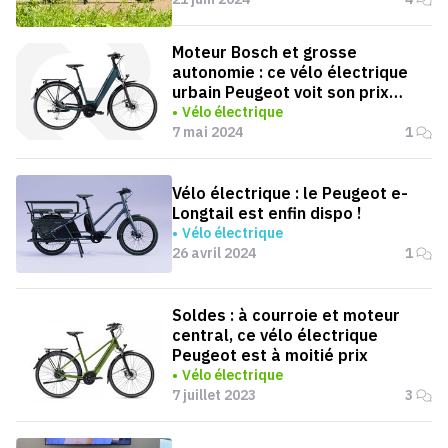
Moteur Bosch et grosse
autonomie : ce vélo électrique
urbain Peugeot voit son prix
chuter de 1 000 € chez Alltricks
Vélo électrique
7 mai 2024
1
Vélo électrique : le Peugeot e-
Longtail est enfin dispo !
Vélo électrique
26 avril 2024
1
Soldes : à courroie et moteur
central, ce vélo électrique
Peugeot est à moitié prix
Vélo électrique
7 juillet 2023
3