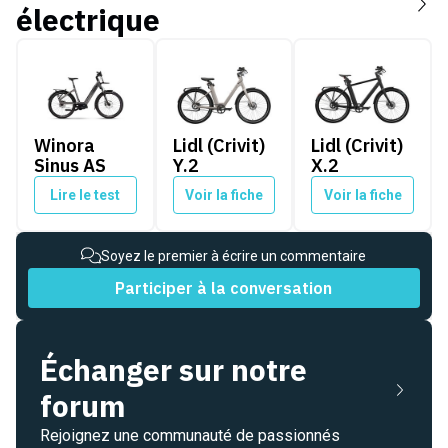
électrique
Winora Sinus AS
Lidl (Crivit) Y.2
Lidl (Crivit) X.2
Winora
Lidl (Crivit)
Lidl (Crivit)
Sinus AS
Y.2
X.2
Lire le test
Voir la fiche
Voir la fiche
Soyez le premier à écrire un commentaire
Participer à la conversation
Échanger sur notre
forum
Rejoignez une communauté de passionnés