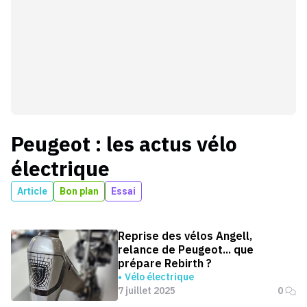
Peugeot
: les actus
vélo
électrique
Article
Bon plan
Essai
Reprise des vélos Angell,
relance de Peugeot... que
prépare Rebirth ?
Vélo électrique
7 juillet 2025
0