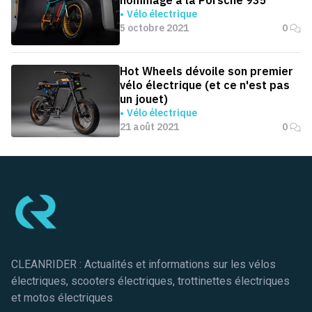
hommage à la Porsche 935
Vélo électrique
5 octobre 2021
0
Hot Wheels dévoile son premier
vélo électrique (et ce n'est pas
un jouet)
Vélo électrique
21 août 2021
0
Pied de page
CLEANRIDER : Actualités et informations sur les vélos
électriques, scooters électriques, trottinettes électriques
et motos électriques