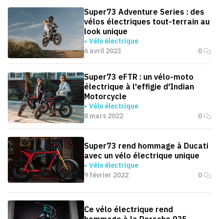
Super73 Adventure Series : des
vélos électriques tout-terrain au
look unique
Vélo électrique
6 avril 2023
0
Super73 eFTR : un vélo-moto
électrique à l'effigie d'Indian
Motorcycle
Vélo électrique
8 mars 2022
0
Super73 rend hommage à Ducati
avec un vélo électrique unique
Vélo électrique
9 février 2022
0
Ce vélo électrique rend