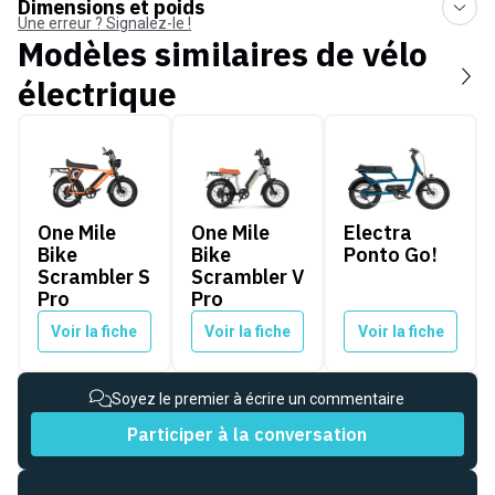
Dimensions et poids
Une erreur ? Signalez-le !
Modèles similaires de
vélo
électrique
One Mile Bike Scrambler S Pro
One Mile Bike Scrambler V Pro
Electra Ponto Go!
One Mile
One Mile
Electra
Bike
Bike
Ponto Go!
Scrambler S
Scrambler V
Pro
Pro
Voir la fiche
Voir la fiche
Voir la fiche
Soyez le premier à écrire un commentaire
Participer à la conversation