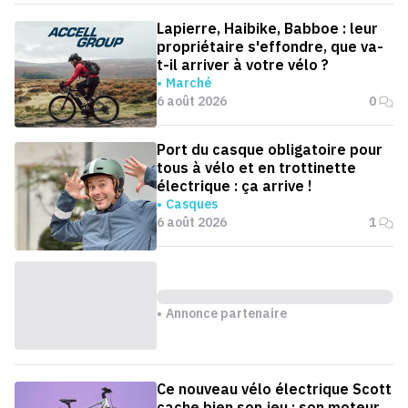
Lapierre, Haibike, Babboe : leur
propriétaire s'effondre, que va-
t-il arriver à votre vélo ?
Marché
6 août 2026
0
Port du casque obligatoire pour
tous à vélo et en trottinette
électrique : ça arrive !
Casques
6 août 2026
1
Annonce partenaire
Ce nouveau vélo électrique Scott
cache bien son jeu : son moteur