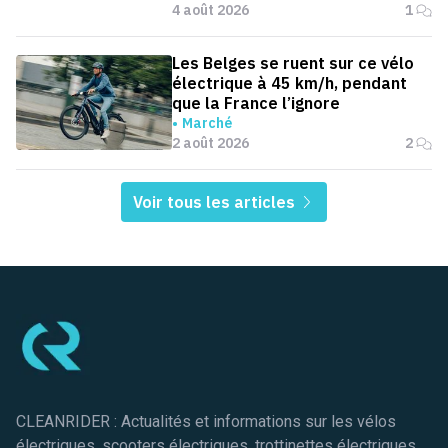
4 août 2026
1
Les Belges se ruent sur ce vélo
électrique à 45 km/h, pendant
que la France l’ignore
Marché
2 août 2026
2
Voir tous les articles
Pied de page
CLEANRIDER : Actualités et informations sur les vélos
électriques, scooters électriques, trottinettes électriques