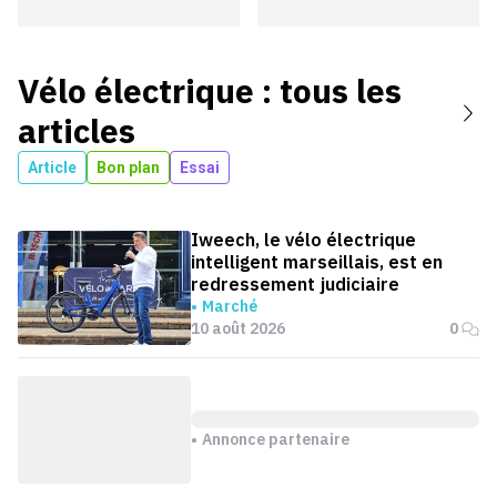
Vélo électrique
: tous les
articles
Article
Bon plan
Essai
Iweech, le vélo électrique
intelligent marseillais, est en
redressement judiciaire
Marché
10 août 2026
0
Annonce partenaire