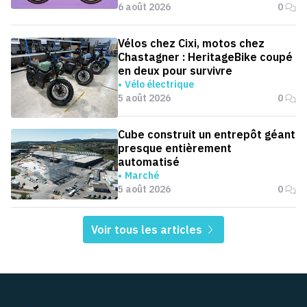
6 août 2026
0
Vélos chez Cixi, motos chez
Chastagner : HeritageBike coupé
en deux pour survivre
Vélo électrique
5 août 2026
0
Cube construit un entrepôt géant
presque entièrement
automatisé
Marché
5 août 2026
0
Voir tous les articles
Pied de page