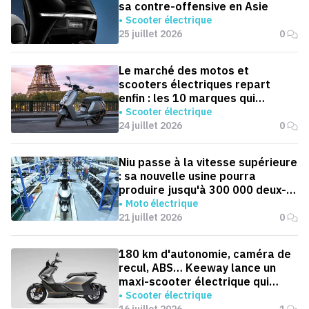
sa contre-offensive en Asie
Scooter électrique
25 juillet 2026
0
Le marché des motos et
scooters électriques repart
enfin : les 10 marques qui
dominent la France
Scooter électrique
24 juillet 2026
0
Niu passe à la vitesse supérieure
: sa nouvelle usine pourra
produire jusqu'à 300 000 deux-
roues électriques par an
Moto électrique
21 juillet 2026
0
180 km d'autonomie, caméra de
recul, ABS… Keeway lance un
maxi-scooter électrique qui
défie le BMW CE 04
Scooter électrique