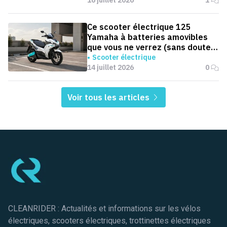
16 juillet 2026
1
Ce scooter électrique 125
Yamaha à batteries amovibles
que vous ne verrez (sans doute)
jamais en Europe
Scooter électrique
14 juillet 2026
0
Voir tous les articles
Pied de page
CLEANRIDER : Actualités et informations sur les vélos
électriques, scooters électriques, trottinettes électriques