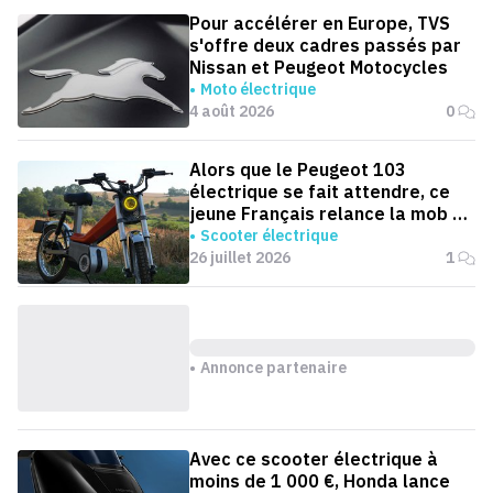
Pour accélérer en Europe, TVS
s'offre deux cadres passés par
Nissan et Peugeot Motocycles
Moto électrique
4 août 2026
0
Alors que le Peugeot 103
électrique se fait attendre, ce
jeune Français relance la mob en
version électrique
Scooter électrique
26 juillet 2026
1
Annonce partenaire
Avec ce scooter électrique à
moins de 1 000 €, Honda lance