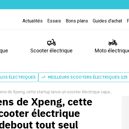
Actualités
Essais
Bons plans
Guides d'achat
ique
Scooter électrique
Moto électriqu
ÉLOS ÉLECTRIQUES
MEILLEURS SCOOTERS ÉLECTRIQUES 125
Xpeng, cette startup lance un scooter électrique capable de rester debout tout seul
ens de Xpeng, cette
cooter électrique
debout tout seul