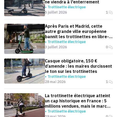
ne viendra à l'enterrement
Trottinette électrique
5 juillet 2026
1
Après Paris et Madrid, cette
autre grande ville européenne
bannit les trottinettes en libre-
service
Trottinette électrique
3 juillet 2026
0
Casque obligatoire, 150 €
d’amende : les maires durcissent
le ton sur les trottinettes
Trottinette électrique
28 mai 2026
1
La trottinette électrique atteint
un cap historique en France : 5
millions vendues, mais le marché
ralentit
Trottinette électrique
19 mai 2026
0