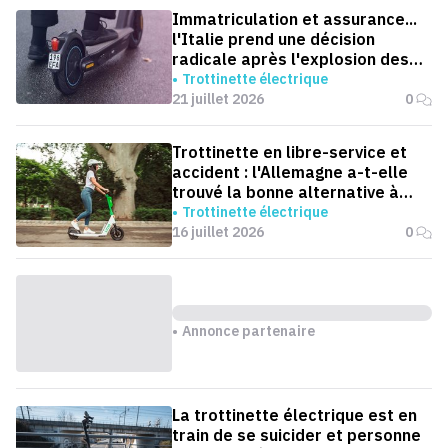
Immatriculation et assurance...
l'Italie prend une décision
radicale après l'explosion des
accidents de trottinettes
Trottinette électrique
21 juillet 2026
0
Trottinette en libre-service et
accident : l'Allemagne a-t-elle
trouvé la bonne alternative à
l'interdiction ?
Trottinette électrique
16 juillet 2026
0
Annonce partenaire
La trottinette électrique est en
train de se suicider et personne