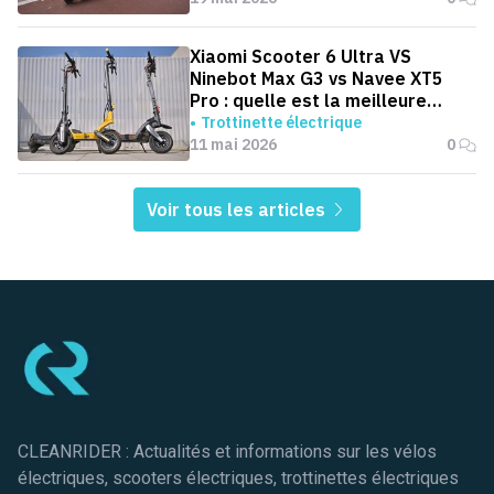
Xiaomi Scooter 6 Ultra VS
Ninebot Max G3 vs Navee XT5
Pro : quelle est la meilleure
trottinette pour aller au boulot ?
Trottinette électrique
11 mai 2026
0
Voir tous les articles
Pied de page
CLEANRIDER : Actualités et informations sur les vélos
électriques, scooters électriques, trottinettes électriques