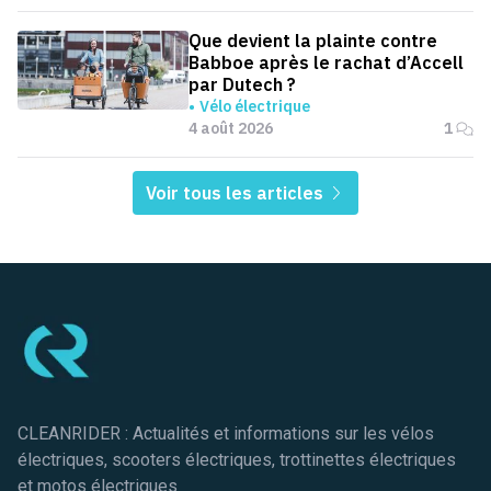
Que devient la plainte contre
Babboe après le rachat d’Accell
par Dutech ?
Vélo électrique
4 août 2026
1
Voir tous les articles
Pied de page
CLEANRIDER : Actualités et informations sur les vélos
électriques, scooters électriques, trottinettes électriques
et motos électriques