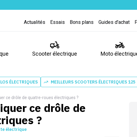
Actualités
Essais
Bons plans
Guides d'achat
ique
Scooter électrique
Moto électriqu
ÉLOS ÉLECTRIQUES
MEILLEURS SCOOTERS ÉLECTRIQUES 125
quer ce drôle de quatre-roues électriques ?
riquer ce drôle de
triques ?
tte électrique