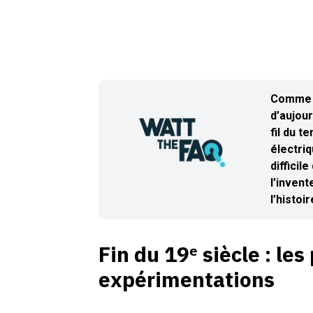
Comme t
d’aujou
fil du t
électriq
diffici
l’invent
l’histoi
Fin du 19ᵉ siècle : le
expérimentations