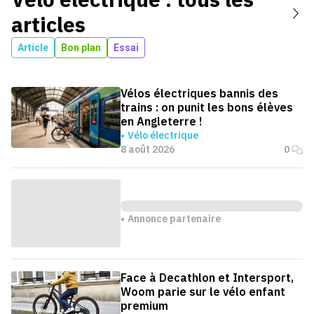
articles
Article
Bon plan
Essai
Vélos électriques bannis des
trains : on punit les bons élèves
en Angleterre !
Vélo électrique
8 août 2026
0
Annonce partenaire
Face à Decathlon et Intersport,
Woom parie sur le vélo enfant
premium