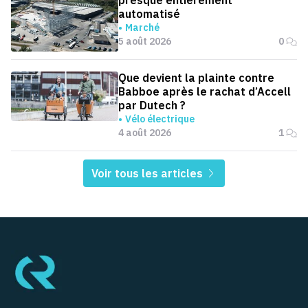
automatisé
Marché
5 août 2026
0
Que devient la plainte contre
Babboe après le rachat d’Accell
par Dutech ?
Vélo électrique
4 août 2026
1
Voir tous les articles
Pied de page