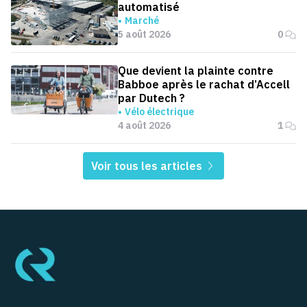
automatisé
Marché
5 août 2026
0
Que devient la plainte contre
Babboe après le rachat d’Accell
par Dutech ?
Vélo électrique
4 août 2026
1
Voir tous les articles
Pied de page