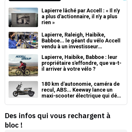
Lapierre lâché par Accell : « Il n'y
a plus d'actionnaire, il n'y a plus
rien »
Lapierre, Raleigh, Haibike,
Babboe... le géant du vélo Accell
vendu à un investisseur
singapourien
Lapierre, Haibike, Babboe : leur
propriétaire s'effondre, que va-t-
il arriver à votre vélo ?
180 km d'autonomie, caméra de
recul, ABS... Keeway lance un
maxi-scooter électrique qui défie
le BMW CE 04
Des infos qui vous rechargent à
bloc !