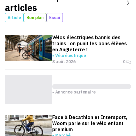
articles
Article
Bon plan
Essai
Vélos électriques bannis des
trains : on punit les bons élèves
en Angleterre !
Vélo électrique
8 août 2026
0
Annonce partenaire
Face à Decathlon et Intersport,
Woom parie sur le vélo enfant
premium
Marché