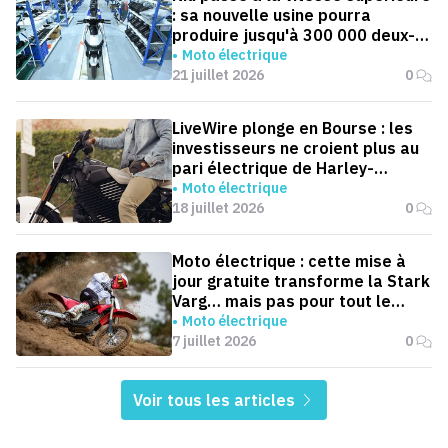
: sa nouvelle usine pourra
produire jusqu'à 300 000 deux-
roues électriques par an
Moto électrique
21 juillet 2026
0
LiveWire plonge en Bourse : les
investisseurs ne croient plus au
pari électrique de Harley-
Davidson
Moto électrique
18 juillet 2026
0
Moto électrique : cette mise à
jour gratuite transforme la Stark
Varg… mais pas pour tout le
monde
Moto électrique
7 juillet 2026
0
Voir tous les articles