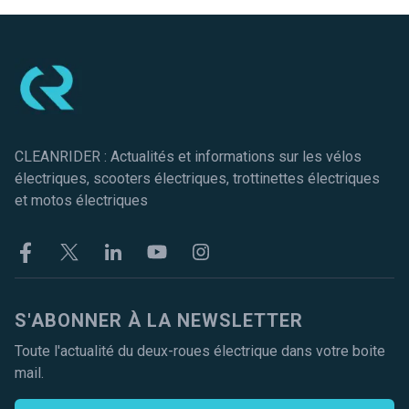
Pied de page
CLEANRIDER : Actualités et informations sur les vélos
électriques, scooters électriques, trottinettes électriques
et motos électriques
Facebook
Twitter
Linkekin
Youtube
Instagram
S'ABONNER À LA NEWSLETTER
Toute l'actualité du deux-roues électrique dans votre boite
mail.