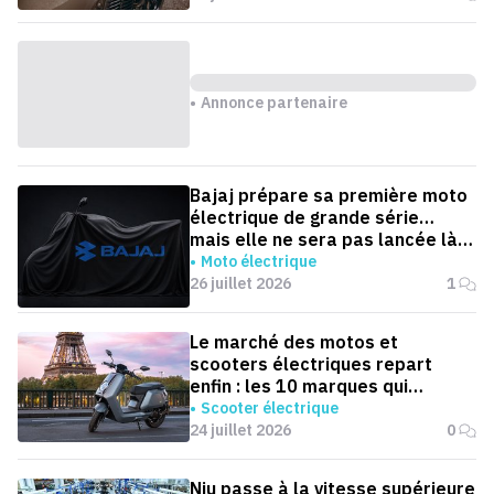
Annonce partenaire
Bajaj prépare sa première moto
électrique de grande série…
mais elle ne sera pas lancée là
où on l'attend
Moto électrique
26 juillet 2026
1
Le marché des motos et
scooters électriques repart
enfin : les 10 marques qui
dominent la France
Scooter électrique
24 juillet 2026
0
Niu passe à la vitesse supérieure