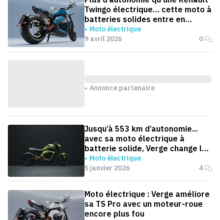
Twingo électrique… cette moto à
batteries solides entre en
production
Moto électrique
9 avril 2026
0
Annonce partenaire
Jusqu’à 553 km d’autonomie...
avec sa moto électrique à
batterie solide, Verge change la
donne
Moto électrique
5 janvier 2026
4
Moto électrique : Verge améliore
sa TS Pro avec un moteur-roue
encore plus fou