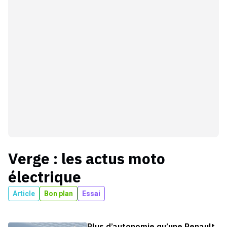
Verge
: les actus
moto
électrique
Article
Bon plan
Essai
Plus d’autonomie qu’une Renault