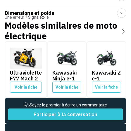
Dimensions et poids
Une erreur ? Signalez-le !
Modèles similaires de
moto
électrique
Ultraviolette F77 Mach 2
Kawasaki Ninja e-1
Kawasaki Z e-1
Ultraviolette
Kawasaki
Kawasaki Z
F77 Mach 2
Ninja e-1
e-1
Voir la fiche
Voir la fiche
Voir la fiche
Soyez le premier à écrire un commentaire
Participer à la conversation