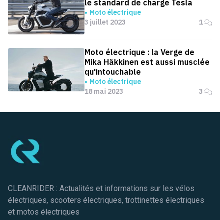
le standard de charge Tesla
Moto électrique
3 juillet 2023
1
Moto électrique : la Verge de
Mika Häkkinen est aussi musclée
qu'intouchable
Moto électrique
18 mai 2023
3
Pied de page
CLEANRIDER : Actualités et informations sur les vélos
électriques, scooters électriques, trottinettes électriques
et motos électriques