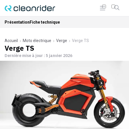
Présentation
Fiche technique
Accueil
Moto électrique
Verge
Verge TS
Verge TS
Dernière mise à jour :
5 janvier 2026