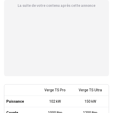
La suite de votre contenu après cette annonce
Verge TS Pro
Verge TS Ultra
Puissance
102 kW
150 kW
Couple
1000 Nm
1200 Nm