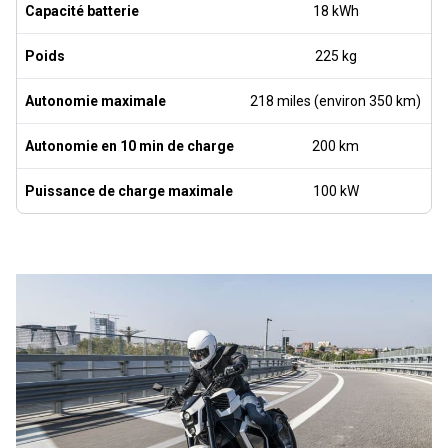
Capacité batterie
18 kWh
Poids
225 kg
Autonomie maximale
218 miles (environ 350 km)
3
Autonomie en 10 min de charge
200 km
Puissance de charge maximale
100 kW