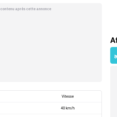
e contenu après cette annonce
A
Vitesse
40 km/h