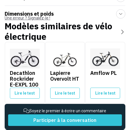
Dimensions et poids
Une erreur ? Signalez-le !
Modèles similaires de
vélo
électrique
Decathlon Rockrider E-EXPL 100
Lapierre Overvolt HT
Amflow PL
Decathlon
Lapierre
Amflow PL
Rockrider
Overvolt HT
E-EXPL 100
Lire le test
Lire le test
Lire le test
Soyez le premier à écrire un commentaire
Participer à la conversation