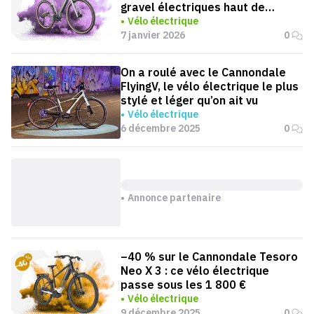
gravel électriques haut de
gamme
Vélo électrique
7 janvier 2026
0
On a roulé avec le Cannondale
FlyingV, le vélo électrique le plus
stylé et léger qu’on ait vu
Vélo électrique
6 décembre 2025
0
Annonce partenaire
–40 % sur le Cannondale Tesoro
Neo X 3 : ce vélo électrique
passe sous les 1 800 €
Vélo électrique
9 décembre 2025
0