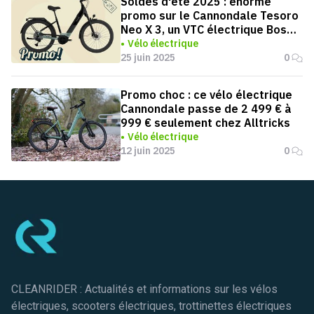
Soldes d'été 2025 : énorme
promo sur le Cannondale Tesoro
Neo X 3, un VTC électrique Bosch
à 1599 €
Vélo électrique
25 juin 2025
0
Promo choc : ce vélo électrique
Cannondale passe de 2 499 € à
999 € seulement chez Alltricks
Vélo électrique
12 juin 2025
0
Pied de page
CLEANRIDER : Actualités et informations sur les vélos
électriques, scooters électriques, trottinettes électriques