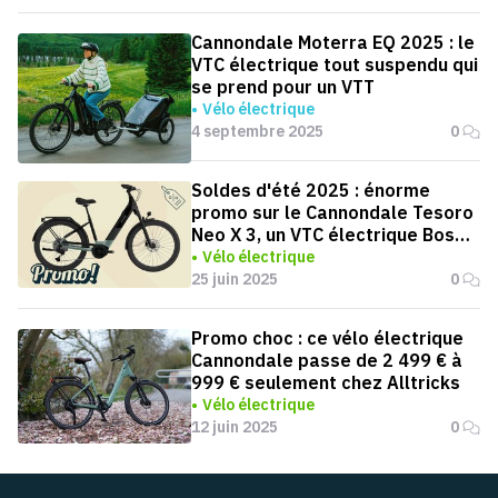
Cannondale Moterra EQ 2025 : le
VTC électrique tout suspendu qui
se prend pour un VTT
Vélo électrique
4 septembre 2025
0
Soldes d'été 2025 : énorme
promo sur le Cannondale Tesoro
Neo X 3, un VTC électrique Bosch
à 1599 €
Vélo électrique
25 juin 2025
0
Promo choc : ce vélo électrique
Cannondale passe de 2 499 € à
999 € seulement chez Alltricks
Vélo électrique
12 juin 2025
0
Pied de page