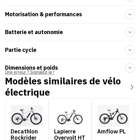
Motorisation & performances
Batterie et autonomie
Partie cycle
Dimensions et poids
Une erreur ? Signalez-le !
Modèles similaires de
vélo
électrique
Decathlon Rockrider E-EXPL 100
Lapierre Overvolt HT
Amflow PL
Decathlon
Lapierre
Amflow PL
Rockrider
Overvolt HT