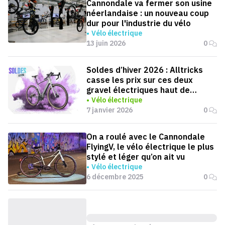
Cannondale va fermer son usine
néerlandaise : un nouveau coup
dur pour l'industrie du vélo
Vélo électrique
13 juin 2026
0
Soldes d’hiver 2026 : Alltricks
casse les prix sur ces deux
gravel électriques haut de
gamme
Vélo électrique
7 janvier 2026
0
On a roulé avec le Cannondale
FlyingV, le vélo électrique le plus
stylé et léger qu’on ait vu
Vélo électrique
6 décembre 2025
0