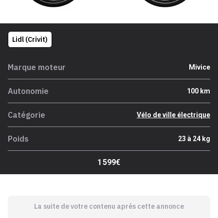
Lidl (Crivit)
Marque moteur
Mivice
Autonomie
100 km
Catégorie
Vélo de ville électrique
Poids
23 à 24 kg
1 599€
La suite de votre contenu après cette annonce