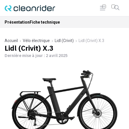
Présentation
Fiche technique
Accueil
Vélo électrique
Lidl (Crivit)
Lidl (Crivit) X.3
Lidl (Crivit) X.3
Dernière mise à jour :
2 avril 2025