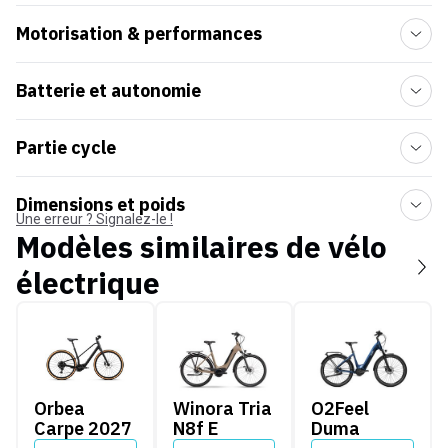
Motorisation & performances
Batterie et autonomie
Partie cycle
Dimensions et poids
Une erreur ? Signalez-le !
Modèles similaires de
vélo
électrique
Orbea Carpe 2027
Winora Tria N8f E
O2Feel Duma
Orbea
Winora Tria
O2Feel
Carpe 2027
N8f E
Duma