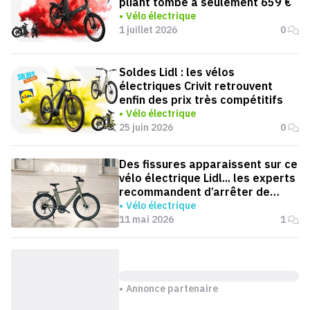
pliant tombe à seulement 659 €
Vélo électrique
1 juillet 2026
0
Soldes Lidl : les vélos
électriques Crivit retrouvent
enfin des prix très compétitifs
Vélo électrique
25 juin 2026
0
Des fissures apparaissent sur ce
vélo électrique Lidl... les experts
recommandent d’arrêter de
l’utiliser
Vélo électrique
11 mai 2026
1
Annonce partenaire