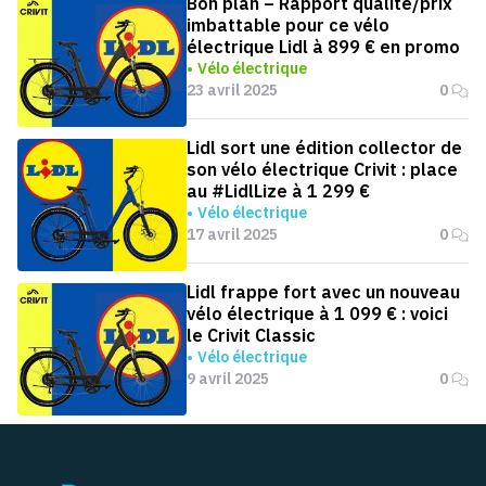
Bon plan – Rapport qualité/prix
imbattable pour ce vélo
électrique Lidl à 899 € en promo
Vélo électrique
23 avril 2025
0
Lidl sort une édition collector de
son vélo électrique Crivit : place
au #LidlLize à 1 299 €
Vélo électrique
17 avril 2025
0
Lidl frappe fort avec un nouveau
vélo électrique à 1 099 € : voici
le Crivit Classic
Vélo électrique
9 avril 2025
0
Pied de page