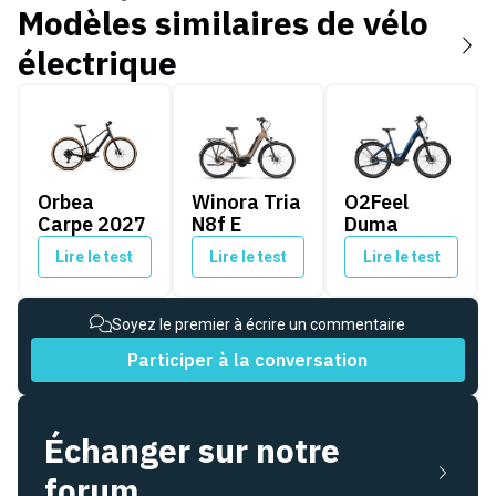
Modèles similaires de
vélo
électrique
Orbea Carpe 2027
Winora Tria N8f E
O2Feel Duma
Orbea
Winora Tria
O2Feel
Carpe 2027
N8f E
Duma
Lire le test
Lire le test
Lire le test
Soyez le premier à écrire un commentaire
Participer à la conversation
Échanger sur notre
forum