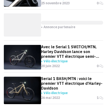
25 novembre 2023
0
Annonce partenaire
Avec le Serial 1 SWITCH/MTN,
Harley Davidson lance son
premier VTT électrique semi-
rigide
Vélo électrique
20 juin 2022
0
Serial 1 BASH/MTN : voici le
premier VTT électrique d’Harley-
Davidson
Vélo électrique
26 mai 2022
1