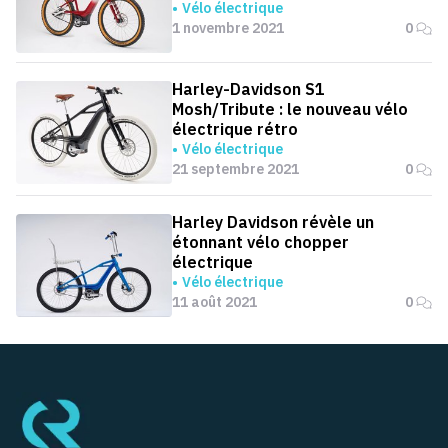
Vélo électrique
1 novembre 2021
0
Harley-Davidson S1
Mosh/Tribute : le nouveau vélo
électrique rétro
Vélo électrique
21 septembre 2021
0
Harley Davidson révèle un
étonnant vélo chopper
électrique
Vélo électrique
11 août 2021
0
Pied de page