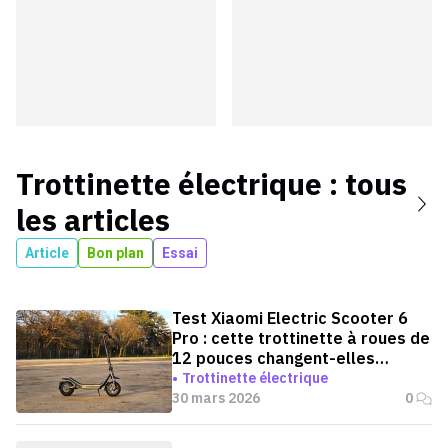
Trottinette électrique
: tous
les articles
Article
Bon plan
Essai
Test Xiaomi Electric Scooter 6
Pro : cette trottinette à roues de
12 pouces changent-elles
vraiment tout ?
Trottinette électrique
30 mars 2026
0