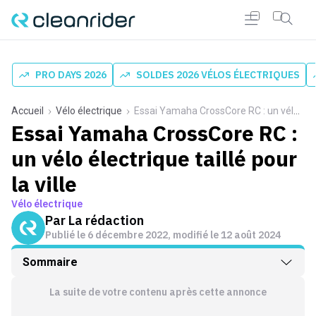
PRO DAYS 2026
SOLDES 2026 VÉLOS ÉLECTRIQUES
Accueil
Vélo électrique
Essai Yamaha CrossCore RC : un vélo électrique taillé pour la ville
Essai Yamaha CrossCore RC :
un vélo électrique taillé pour
la ville
Vélo électrique
Par
La rédaction
Publié le
6 décembre 2022
, modifié le 12 août 2024
Sommaire
La suite de votre contenu après cette annonce