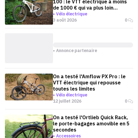
100 : le VTT électrique à moins
de 1000 € qui va plus loin
qu'annoncé
Vélo électrique
3 août 2026
0
Annonce partenaire
On a testé l'Amflow PX Pro : le
VTT électrique qui repousse
toutes les limites
Vélo électrique
12 juillet 2026
0
On a testé l'Ortlieb Quick Rack,
le porte-bagages amovible en 5
secondes
Accessoires