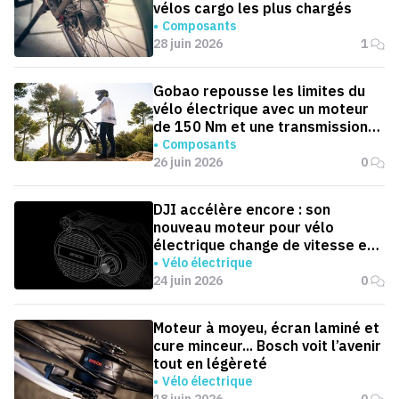
vélos cargo les plus chargés
Composants
28 juin 2026
1
Gobao repousse les limites du
vélo électrique avec un moteur
de 150 Nm et une transmission
automatique
Composants
26 juin 2026
0
DJI accélère encore : son
nouveau moteur pour vélo
électrique change de vitesse en
0,1 seconde
Vélo électrique
24 juin 2026
0
Moteur à moyeu, écran laminé et
cure minceur... Bosch voit l’avenir
tout en légèreté
Vélo électrique
18 juin 2026
0