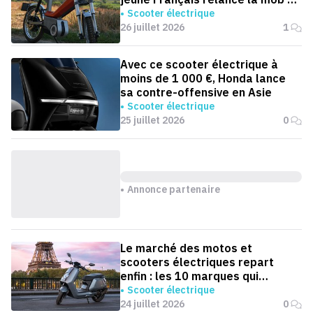
version électrique
Scooter électrique
26 juillet 2026
1
Avec ce scooter électrique à
moins de 1 000 €, Honda lance
sa contre-offensive en Asie
Scooter électrique
25 juillet 2026
0
Annonce partenaire
Le marché des motos et
scooters électriques repart
enfin : les 10 marques qui
dominent la France
Scooter électrique
24 juillet 2026
0