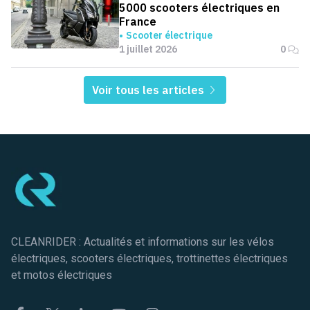
5000 scooters électriques en
France
Scooter électrique
1 juillet 2026
0
Voir tous les articles
Pied de page
CLEANRIDER : Actualités et informations sur les vélos
électriques, scooters électriques, trottinettes électriques
et motos électriques