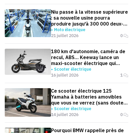
Niu passe à la vitesse supérieure
: sa nouvelle usine pourra
produire jusqu'à 300 000 deux-
roues électriques par an
Moto électrique
21 juillet 2026
0
180 km d'autonomie, caméra de
recul, ABS… Keeway lance un
maxi-scooter électrique qui
défie le BMW CE 04
Scooter électrique
16 juillet 2026
1
Ce scooter électrique 125
Yamaha à batteries amovibles
que vous ne verrez (sans doute)
jamais en Europe
Scooter électrique
14 juillet 2026
0
Pourquoi BMW rappelle près de