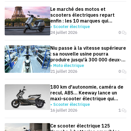
Le marché des motos et
scooters électriques repart
enfin : les 10 marques qui
dominent la France
Scooter électrique
24 juillet 2026
0
Niu passe à la vitesse supérieure
: sa nouvelle usine pourra
produire jusqu'à 300 000 deux-
roues électriques par an
Moto électrique
21 juillet 2026
0
180 km d'autonomie, caméra de
recul, ABS… Keeway lance un
maxi-scooter électrique qui
défie le BMW CE 04
Scooter électrique
16 juillet 2026
1
Ce scooter électrique 125