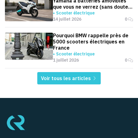
Yamaha à batteries amovibles
que vous ne verrez (sans doute)
jamais en Europe
Scooter électrique
14 juillet 2026
0
Pourquoi BMW rappelle près de
5000 scooters électriques en
France
Scooter électrique
1 juillet 2026
0
Voir tous les articles
Pied de page