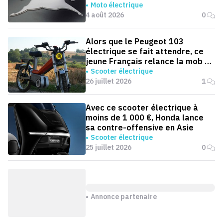
Moto électrique
4 août 2026
0
Alors que le Peugeot 103
électrique se fait attendre, ce
jeune Français relance la mob en
version électrique
Scooter électrique
26 juillet 2026
1
Avec ce scooter électrique à
moins de 1 000 €, Honda lance
sa contre-offensive en Asie
Scooter électrique
25 juillet 2026
0
Annonce partenaire