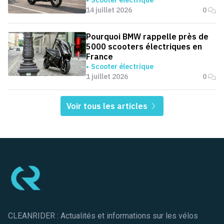
14 juillet 2026
0
Pourquoi BMW rappelle près de
5000 scooters électriques en
France
Scooter électrique
1 juillet 2026
0
Voir tous les articles
Pied de page
CLEANRIDER : Actualités et informations sur les vélos