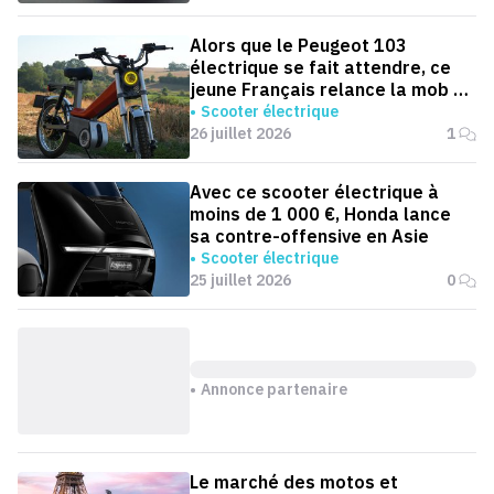
Alors que le Peugeot 103
électrique se fait attendre, ce
jeune Français relance la mob en
version électrique
Scooter électrique
26 juillet 2026
1
Avec ce scooter électrique à
moins de 1 000 €, Honda lance
sa contre-offensive en Asie
Scooter électrique
25 juillet 2026
0
Annonce partenaire
Le marché des motos et