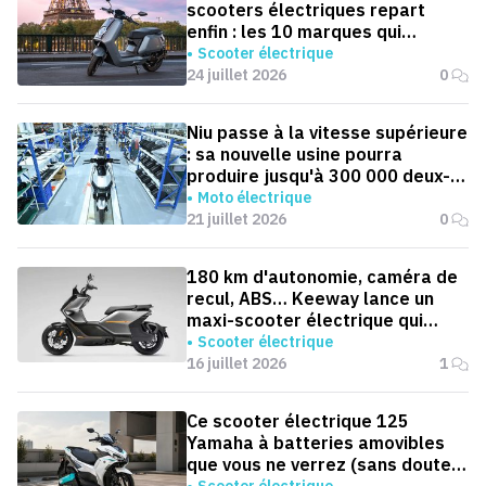
scooters électriques repart
enfin : les 10 marques qui
dominent la France
Scooter électrique
24 juillet 2026
0
Niu passe à la vitesse supérieure
: sa nouvelle usine pourra
produire jusqu'à 300 000 deux-
roues électriques par an
Moto électrique
21 juillet 2026
0
180 km d'autonomie, caméra de
recul, ABS… Keeway lance un
maxi-scooter électrique qui
défie le BMW CE 04
Scooter électrique
16 juillet 2026
1
Ce scooter électrique 125
Yamaha à batteries amovibles
que vous ne verrez (sans doute)
jamais en Europe
Scooter électrique