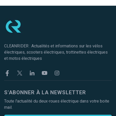
Pied de page
CLEANRIDER : Actualités et informations sur les vélos
électriques, scooters électriques, trottinettes électriques
et motos électriques
Facebook
Twitter
Linkekin
Youtube
Instagram
S'ABONNER À LA NEWSLETTER
Toute l'actualité du deux-roues électrique dans votre boite
mail.