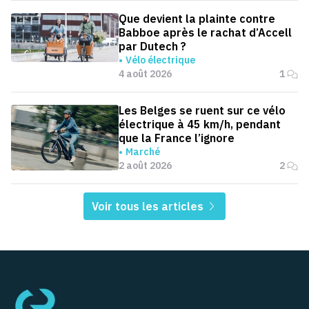
Que devient la plainte contre
Babboe après le rachat d’Accell
par Dutech ?
Vélo électrique
4 août 2026
1
Les Belges se ruent sur ce vélo
électrique à 45 km/h, pendant
que la France l’ignore
Marché
2 août 2026
2
Voir tous les articles
Pied de page