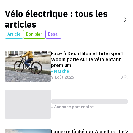
Vélo électrique
: tous les
articles
Article
Bon plan
Essai
Face à Decathlon et Intersport,
Woom parie sur le vélo enfant
premium
Marché
7 août 2026
0
Annonce partenaire
Lapierre lâché par Accell : « Il n'y