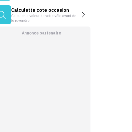
Calculette cote occasion
Calculer la valeur de votre vélo avant de
le revendre
Annonce partenaire