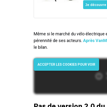
Même si le marché du vélo électrique es
pérennité de ses acteurs.
Après VanM
le bilan.
ACCEPTER LES COOKIES POUR VOIR
Pas de version 2.0 du