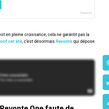
t en pleine croissance, cela ne garantit pas la
oof cet été
, c’est désormais
Revonte
qui dépose
 Revonte One faute de