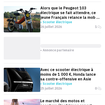
Alors que le Peugeot 103
électrique se fait attendre, ce
jeune Français relance la mob en
version électrique
Scooter électrique
26 juillet 2026
1
Annonce partenaire
Avec ce scooter électrique à
moins de 1 000 €, Honda lance
sa contre-offensive en Asie
Scooter électrique
25 juillet 2026
0
Le marché des motos et