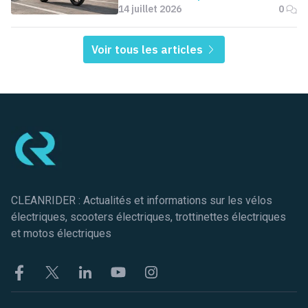
14 juillet 2026
0
Voir tous les articles
Pied de page
CLEANRIDER : Actualités et informations sur les vélos
électriques, scooters électriques, trottinettes électriques
et motos électriques
Facebook
Twitter
Linkekin
Youtube
Instagram