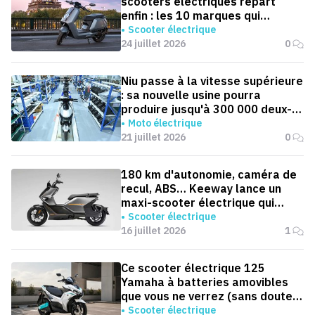
scooters électriques repart
enfin : les 10 marques qui
dominent la France
Scooter électrique
24 juillet 2026
0
Niu passe à la vitesse supérieure
: sa nouvelle usine pourra
produire jusqu'à 300 000 deux-
roues électriques par an
Moto électrique
21 juillet 2026
0
180 km d'autonomie, caméra de
recul, ABS… Keeway lance un
maxi-scooter électrique qui
défie le BMW CE 04
Scooter électrique
16 juillet 2026
1
Ce scooter électrique 125
Yamaha à batteries amovibles
que vous ne verrez (sans doute)
jamais en Europe
Scooter électrique