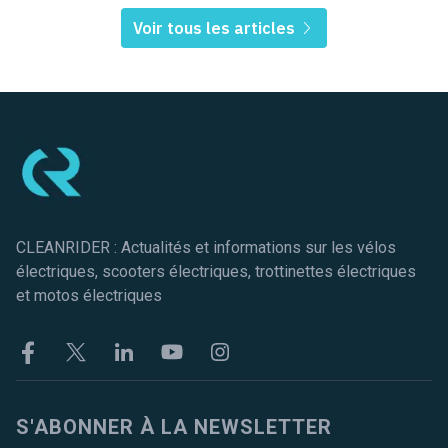
Voir tous les articles
Pied de page
CLEANRIDER : Actualités et informations sur les vélos
électriques, scooters électriques, trottinettes électriques
et motos électriques
Facebook
Twitter
Linkekin
Youtube
Instagram
S'ABONNER À LA NEWSLETTER