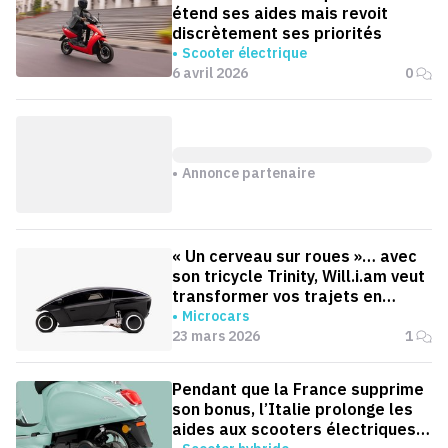
étend ses aides mais revoit
discrètement ses priorités
Scooter électrique
6 avril 2026
0
Annonce partenaire
« Un cerveau sur roues »… avec
son tricycle Trinity, Will.i.am veut
transformer vos trajets en
moments productifs
Microcars
23 mars 2026
1
Pendant que la France supprime
son bonus, l’Italie prolonge les
aides aux scooters électriques