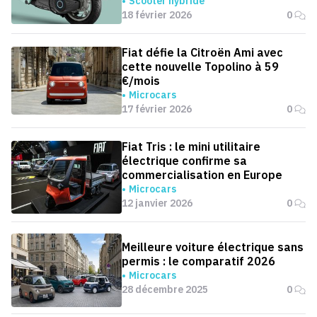
jusqu’en 2030
Scooter hybride
18 février 2026
0
Fiat défie la Citroën Ami avec
cette nouvelle Topolino à 59
€/mois
Microcars
17 février 2026
0
Fiat Tris : le mini utilitaire
électrique confirme sa
commercialisation en Europe
Microcars
12 janvier 2026
0
Meilleure voiture électrique sans
permis : le comparatif 2026
Microcars
28 décembre 2025
0