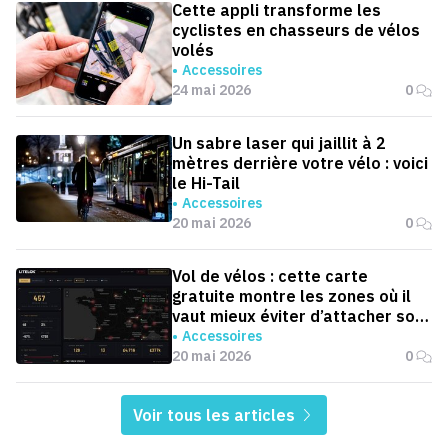
Cette appli transforme les
cyclistes en chasseurs de vélos
volés
Accessoires
24 mai 2026
0
Un sabre laser qui jaillit à 2
mètres derrière votre vélo : voici
le Hi-Tail
Accessoires
20 mai 2026
0
Vol de vélos : cette carte
gratuite montre les zones où il
vaut mieux éviter d’attacher son
vélo ou sa moto
Accessoires
20 mai 2026
0
Voir tous les articles