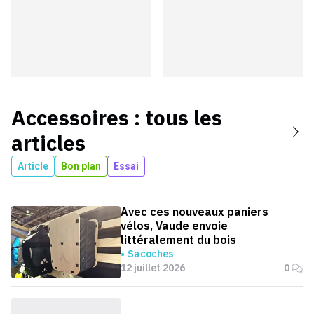
Accessoires
: tous les
articles
Article
Bon plan
Essai
Avec ces nouveaux paniers
vélos, Vaude envoie
littéralement du bois
Sacoches
12 juillet 2026
0