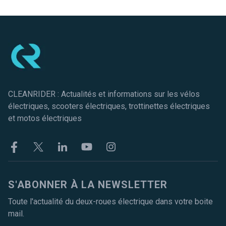
Pied de page
CLEANRIDER : Actualités et informations sur les vélos
électriques, scooters électriques, trottinettes électriques
et motos électriques
Facebook
Twitter
Linkekin
Youtube
Instagram
S'ABONNER À LA NEWSLETTER
Toute l'actualité du deux-roues électrique dans votre boite
mail.