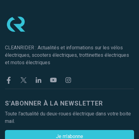
Pied de page
CLEANRIDER : Actualités et informations sur les vélos
électriques, scooters électriques, trottinettes électriques
et motos électriques
Facebook
Twitter
Linkekin
Youtube
Instagram
S'ABONNER À LA NEWSLETTER
Toute l'actualité du deux-roues électrique dans votre boite
mail.
Je m'abonne