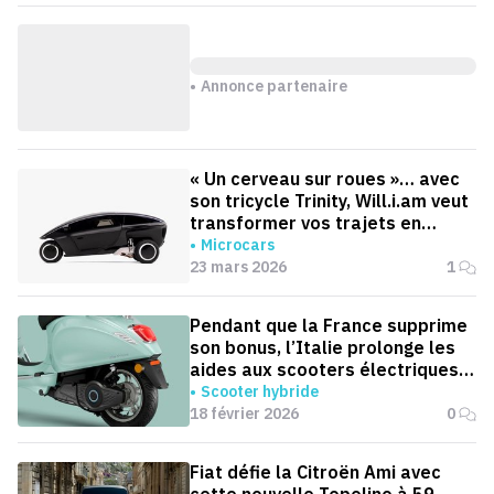
Annonce partenaire
« Un cerveau sur roues »… avec
son tricycle Trinity, Will.i.am veut
transformer vos trajets en
moments productifs
Microcars
23 mars 2026
1
Pendant que la France supprime
son bonus, l’Italie prolonge les
aides aux scooters électriques
jusqu’en 2030
Scooter hybride
18 février 2026
0
Fiat défie la Citroën Ami avec
cette nouvelle Topolino à 59