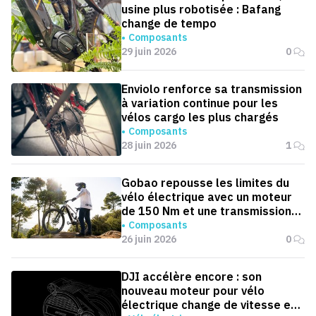
usine plus robotisée : Bafang
change de tempo
Composants
29 juin 2026
0
Enviolo renforce sa transmission
à variation continue pour les
vélos cargo les plus chargés
Composants
28 juin 2026
1
Gobao repousse les limites du
vélo électrique avec un moteur
de 150 Nm et une transmission
automatique
Composants
26 juin 2026
0
DJI accélère encore : son
nouveau moteur pour vélo
électrique change de vitesse en