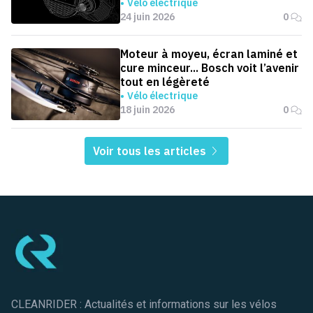
0,1 seconde
Vélo électrique
24 juin 2026
0
Moteur à moyeu, écran laminé et
cure minceur... Bosch voit l’avenir
tout en légèreté
Vélo électrique
18 juin 2026
0
Voir tous les articles
Pied de page
CLEANRIDER : Actualités et informations sur les vélos