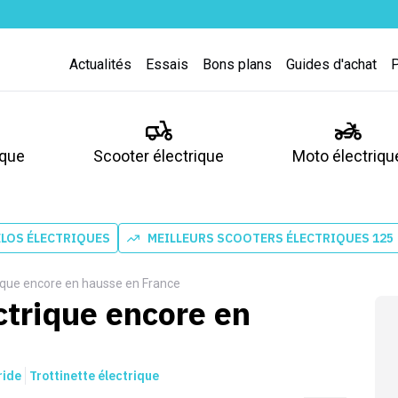
Actualités
Essais
Bons plans
Guides d'achat
ique
Scooter électrique
Moto électriqu
ÉLOS ÉLECTRIQUES
MEILLEURS SCOOTERS ÉLECTRIQUES 125
ique encore en hausse en France
ctrique encore en
ride
Trottinette électrique