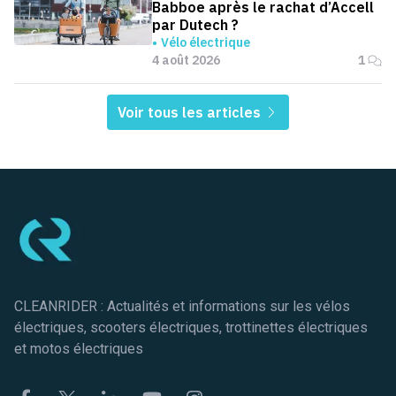
Babboe après le rachat d’Accell
par Dutech ?
Vélo électrique
4 août 2026
1
Voir tous les articles
Pied de page
CLEANRIDER : Actualités et informations sur les vélos
électriques, scooters électriques, trottinettes électriques
et motos électriques