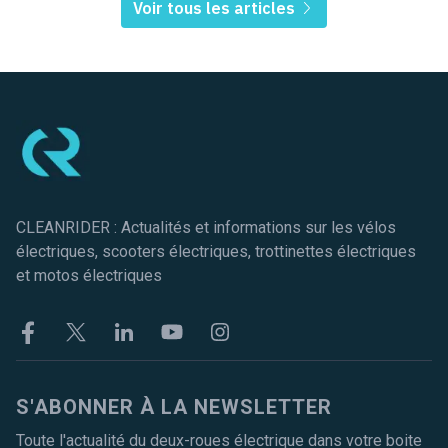
Voir tous les articles
Pied de page
CLEANRIDER : Actualités et informations sur les vélos
électriques, scooters électriques, trottinettes électriques
et motos électriques
Facebook
Twitter
Linkekin
Youtube
Instagram
S'ABONNER À LA NEWSLETTER
Toute l'actualité du deux-roues électrique dans votre boite