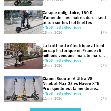
Casque obligatoire, 150 €
d’amende : les maires durcissent
le ton sur les trottinettes
Trottinette électrique
28 mai 2026
1
La trottinette électrique atteint
un cap historique en France : 5
millions vendues, mais le marché
ralentit
Trottinette électrique
19 mai 2026
0
Xiaomi Scooter 6 Ultra VS
Ninebot Max G3 vs Navee XT5
Pro : quelle est la meilleure
trottinette pour aller au boulot ?
Trottinette électrique
11 mai 2026
0