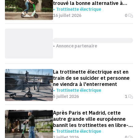
trouvé la bonne alternative à
l'interdiction ?
Trottinette électrique
16 juillet 2026
0
Annonce partenaire
La trottinette électrique est en
train de se suicider et personne
ne viendra à l'enterrement
Trottinette électrique
5 juillet 2026
1
Après Paris et Madrid, cette
autre grande ville européenne
bannit les trottinettes en libre-
service
Trottinette électrique
3 juillet 2026
0