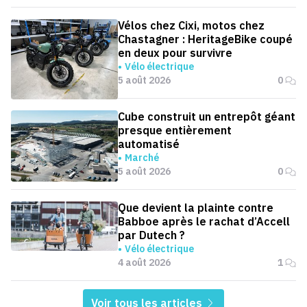
Vélos chez Cixi, motos chez
Chastagner : HeritageBike coupé
en deux pour survivre
Vélo électrique
5 août 2026
0
Cube construit un entrepôt géant
presque entièrement
automatisé
Marché
5 août 2026
0
Que devient la plainte contre
Babboe après le rachat d’Accell
par Dutech ?
Vélo électrique
4 août 2026
1
Voir tous les articles