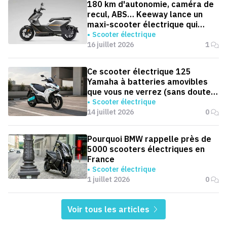
180 km d'autonomie, caméra de
recul, ABS… Keeway lance un
maxi-scooter électrique qui
défie le BMW CE 04
Scooter électrique
16 juillet 2026
1
Ce scooter électrique 125
Yamaha à batteries amovibles
que vous ne verrez (sans doute)
jamais en Europe
Scooter électrique
14 juillet 2026
0
Pourquoi BMW rappelle près de
5000 scooters électriques en
France
Scooter électrique
1 juillet 2026
0
Voir tous les articles