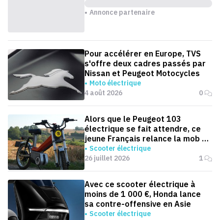
Annonce partenaire
Pour accélérer en Europe, TVS
s'offre deux cadres passés par
Nissan et Peugeot Motocycles
Moto électrique
4 août 2026
0
Alors que le Peugeot 103
électrique se fait attendre, ce
jeune Français relance la mob en
version électrique
Scooter électrique
26 juillet 2026
1
Avec ce scooter électrique à
moins de 1 000 €, Honda lance
sa contre-offensive en Asie
Scooter électrique