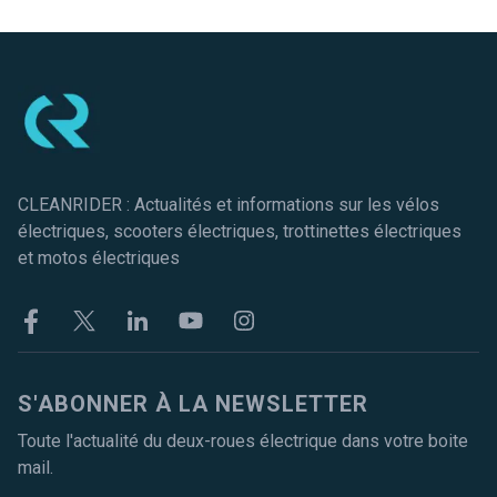
Pied de page
CLEANRIDER : Actualités et informations sur les vélos
électriques, scooters électriques, trottinettes électriques
et motos électriques
Facebook
Twitter
Linkekin
Youtube
Instagram
S'ABONNER À LA NEWSLETTER
Toute l'actualité du deux-roues électrique dans votre boite
mail.