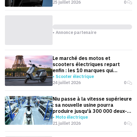
25 juillet 2026
0
Annonce partenaire
Le marché des motos et
scooters électriques repart
enfin : les 10 marques qui
dominent la France
Scooter électrique
24 juillet 2026
0
Niu passe à la vitesse supérieure
: sa nouvelle usine pourra
produire jusqu'à 300 000 deux-
roues électriques par an
Moto électrique
21 juillet 2026
0