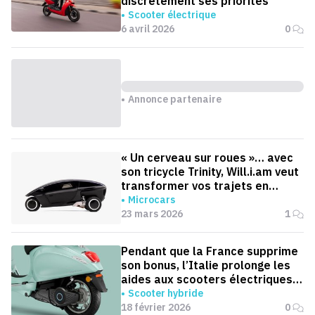
discrètement ses priorités
Scooter électrique
6 avril 2026
0
Annonce partenaire
« Un cerveau sur roues »… avec
son tricycle Trinity, Will.i.am veut
transformer vos trajets en
moments productifs
Microcars
23 mars 2026
1
Pendant que la France supprime
son bonus, l’Italie prolonge les
aides aux scooters électriques
jusqu’en 2030
Scooter hybride
18 février 2026
0