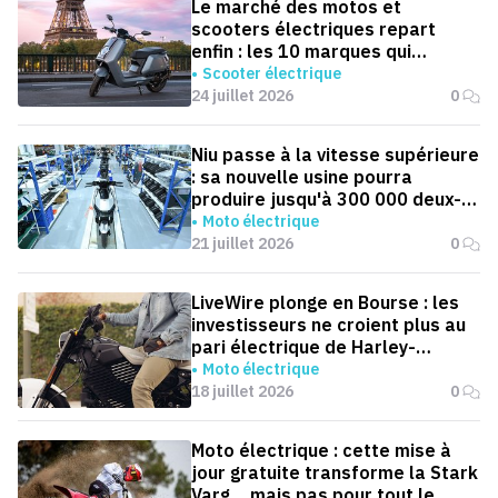
Le marché des motos et
scooters électriques repart
enfin : les 10 marques qui
dominent la France
Scooter électrique
24 juillet 2026
0
Niu passe à la vitesse supérieure
: sa nouvelle usine pourra
produire jusqu'à 300 000 deux-
roues électriques par an
Moto électrique
21 juillet 2026
0
LiveWire plonge en Bourse : les
investisseurs ne croient plus au
pari électrique de Harley-
Davidson
Moto électrique
18 juillet 2026
0
Moto électrique : cette mise à
jour gratuite transforme la Stark
Varg… mais pas pour tout le