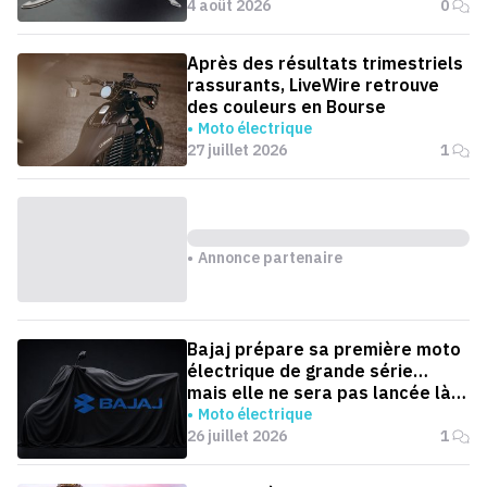
4 août 2026
0
Après des résultats trimestriels
rassurants, LiveWire retrouve
des couleurs en Bourse
Moto électrique
27 juillet 2026
1
Annonce partenaire
Bajaj prépare sa première moto
électrique de grande série…
mais elle ne sera pas lancée là
où on l'attend
Moto électrique
26 juillet 2026
1