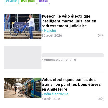
Article
Bon plan
Essai
Iweech, le vélo électrique
intelligent marseillais, est en
redressement judiciaire
Marché
10 août 2026
0
Annonce partenaire
Vélos électriques bannis des
trains : on punit les bons élèves
en Angleterre !
Vélo électrique
8 août 2026
0