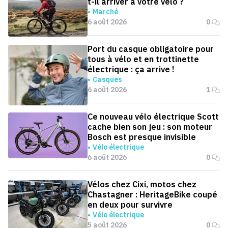
t-il arriver à votre vélo ?
Marché
6 août 2026
0
Port du casque obligatoire pour
tous à vélo et en trottinette
électrique : ça arrive !
Casques
6 août 2026
1
Ce nouveau vélo électrique Scott
cache bien son jeu : son moteur
Bosch est presque invisible
Vélo électrique
6 août 2026
0
Vélos chez Cixi, motos chez
Chastagner : HeritageBike coupé
en deux pour survivre
Vélo électrique
5 août 2026
0