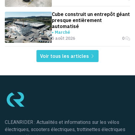
Cube construit un entrepôt géant
presque entièrement
automatisé
Marché
5 août 2026
0
Voir tous les articles
Pied de page
CLEANRIDER : Actualités et informations sur les vélos
électriques, scooters électriques, trottinettes électriques