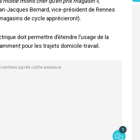
 la moitié moins cher qu'en prix magasin »
,
ean-Jacques Bernard, vice-président de Rennes
 magasins de cycle apprécieront).
ctrique doit permettre d’étendre l’usage de la
otamment pour les trajets domicile-travail.
e contenu après cette annonce
1