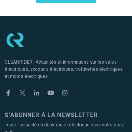
Pied de page
CLEANRIDER : Actualités et informations sur les vélos
électriques, scooters électriques, trottinettes électriques
et motos électriques
Facebook
Twitter
Linkekin
Youtube
Instagram
S'ABONNER À LA NEWSLETTER
Toute l'actualité du deux-roues électrique dans votre boite
mail.