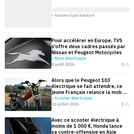
Annonce partenaire
Pour accélérer en Europe, TVS
s'offre deux cadres passés par
Nissan et Peugeot Motocycles
Moto électrique
4 août 2026
0
Alors que le Peugeot 103
électrique se fait attendre, ce
jeune Français relance la mob en
version électrique
Scooter électrique
26 juillet 2026
1
Avec ce scooter électrique à
moins de 1 000 €, Honda lance
sa contre-offensive en Asie