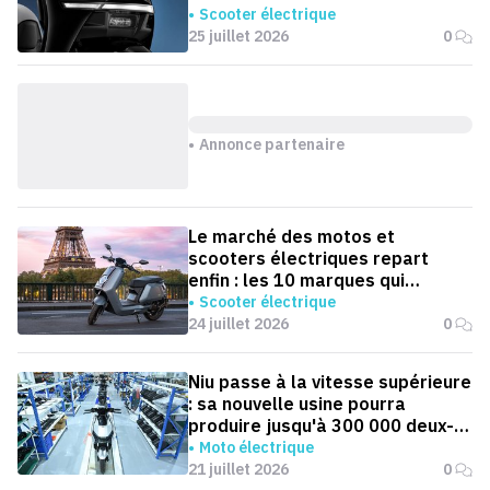
Scooter électrique
25 juillet 2026
0
Annonce partenaire
Le marché des motos et
scooters électriques repart
enfin : les 10 marques qui
dominent la France
Scooter électrique
24 juillet 2026
0
Niu passe à la vitesse supérieure
: sa nouvelle usine pourra
produire jusqu'à 300 000 deux-
roues électriques par an
Moto électrique
21 juillet 2026
0