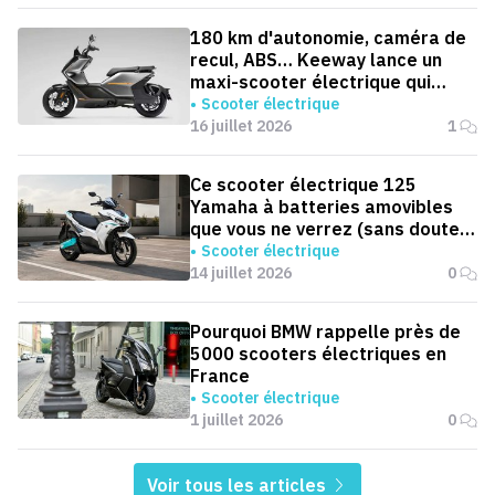
180 km d'autonomie, caméra de
recul, ABS… Keeway lance un
maxi-scooter électrique qui
défie le BMW CE 04
Scooter électrique
16 juillet 2026
1
Ce scooter électrique 125
Yamaha à batteries amovibles
que vous ne verrez (sans doute)
jamais en Europe
Scooter électrique
14 juillet 2026
0
Pourquoi BMW rappelle près de
5000 scooters électriques en
France
Scooter électrique
1 juillet 2026
0
Voir tous les articles