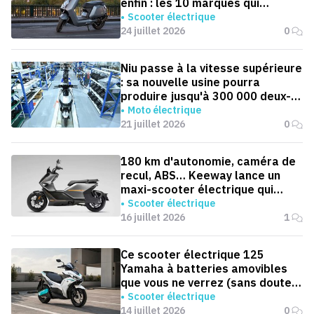
enfin : les 10 marques qui
dominent la France
Scooter électrique
24 juillet 2026
0
Niu passe à la vitesse supérieure
: sa nouvelle usine pourra
produire jusqu'à 300 000 deux-
roues électriques par an
Moto électrique
21 juillet 2026
0
180 km d'autonomie, caméra de
recul, ABS… Keeway lance un
maxi-scooter électrique qui
défie le BMW CE 04
Scooter électrique
16 juillet 2026
1
Ce scooter électrique 125
Yamaha à batteries amovibles
que vous ne verrez (sans doute)
jamais en Europe
Scooter électrique
14 juillet 2026
0