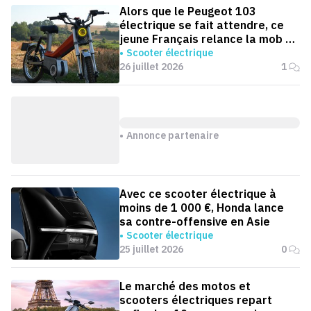
Alors que le Peugeot 103
électrique se fait attendre, ce
jeune Français relance la mob en
version électrique
Scooter électrique
26 juillet 2026
1
Annonce partenaire
Avec ce scooter électrique à
moins de 1 000 €, Honda lance
sa contre-offensive en Asie
Scooter électrique
25 juillet 2026
0
Le marché des motos et
scooters électriques repart